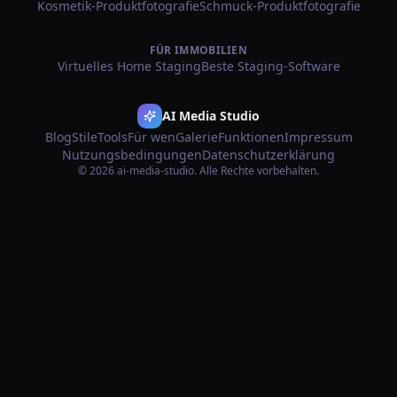
Kosmetik-Produktfotografie
Schmuck-Produktfotografie
FÜR IMMOBILIEN
Virtuelles Home Staging
Beste Staging-Software
AI Media Studio
Blog
Stile
Tools
Für wen
Galerie
Funktionen
Impressum
Nutzungsbedingungen
Datenschutzerklärung
© 2026 ai-media-studio. Alle Rechte vorbehalten.