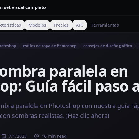
n set visual completo
cterísticas
Modelos
Precios
API
Herramientas
Photoshop
estilos de capa de Photoshop
consejos de diseño gráfico
sombra paralela en
p: Guía fácil paso 
mbra paralela en Photoshop con nuestra guía ráp
con sombras realistas. ¡Haz clic ahora!
7/1/2025
16 min read