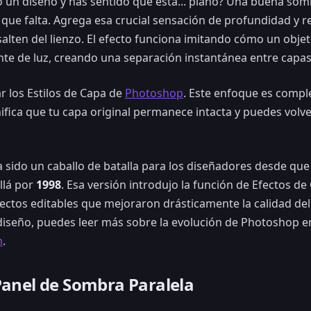
 un diseño y has sentido que está... plano? Una buena somb
que falta. Agrega esa crucial sensación de profundidad y 
salten del lienzo. El efecto funciona imitando cómo un obje
e de luz, creando una separación instantánea entre capas
r los Estilos de Capa de
Photoshop
. Este enfoque es comp
nifica que tu capa original permanece intacta y puedes volve
 sido un caballo de batalla para los diseñadores desde qu
llá por
1998
. Esa versión introdujo la función de Efectos d
ectos editables que mejoraron drásticamente la calidad del 
l diseño, puedes leer más sobre la evolución de Photoshop e
m
.
Panel de Sombra Paralela