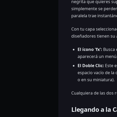
negrita que quieres su
simplemente se perderá
paralela trae instantá
Con tu capa selecciona
diseñadores tienen su a
El ícono 'fx':
Busca e
aparecerá un menú. 
El Doble Clic:
Este e
espacio vacío de la 
o en su miniatura).
Cualquiera de las dos 
Llegando a la 