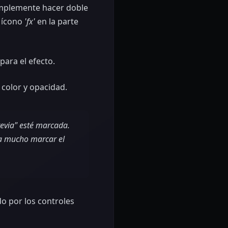
implemente hacer doble
o ícono
'fx'
en la parte
para el efecto.
 color y opacidad.
revia" esté marcada.
ita mucho marcar el
o por los controles