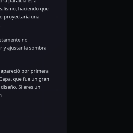
ra paralela es a
realismo, haciendo que
to proyectaría una
.
letamente no
r y ajustar la sombra
e apareció por primera
e Capa, que fue un gran
diseño. Si eres un
n