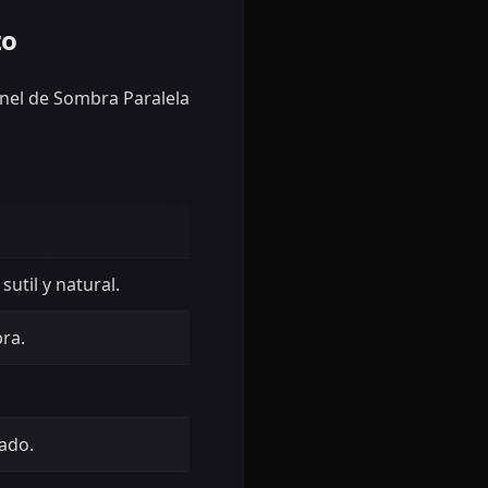
zo
anel de Sombra Paralela
util y natural.
bra.
nado.