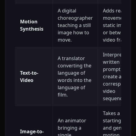
A digital
Adds realistic
choreographer
movement to
Motion
teaching a still
static images
Synthesis
image how to
or between
move.
video frames.
Interprets the
A translator
written
converting the
prompt to
Text-to-
language of
create a
Video
words into the
correspondin
language of
video
film.
sequence.
Takes a
An animator
starting imag
bringing a
and generate
Image-to-
single
motion,