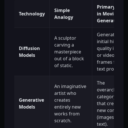
Primary Role
Simple
Technology
in Movie
Analogy
Generation
Generates the
A sculptor
initial high-
carving a
Diffusion
quality image
masterpiece
Models
or video
out of a block
frames from
of static.
text prompts.
The
An imaginative
overarching
artist who
category of AI
Generative
creates
that creates
Models
entirely new
new content
works from
(images, video
scratch.
text).