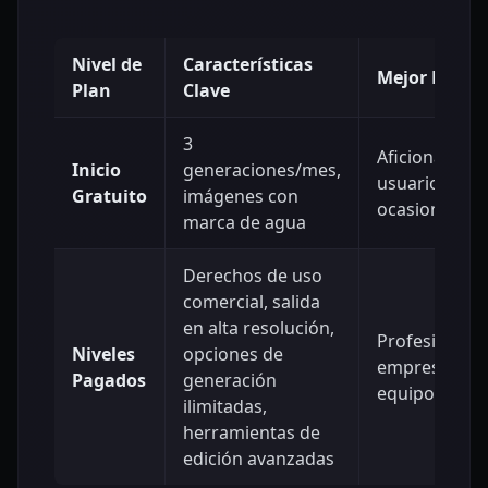
Nivel de
Características
Mejor Para
Plan
Clave
3
Aficionados y
Inicio
generaciones/mes,
usuarios
Gratuito
imágenes con
ocasionales
marca de agua
Derechos de uso
comercial, salida
en alta resolución,
Profesionales
Niveles
opciones de
empresas y
Pagados
generación
equipos
ilimitadas,
herramientas de
edición avanzadas