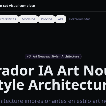
n set visual completo
cterísticas
Modelos
Precios
API
Herramientas
Art Nouveau Style × Architecture
ador IA Art N
tyle Architectu
itecture impresionantes en estilo art n