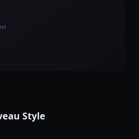
re!
veau Style