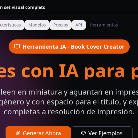
n set visual completo
cterísticas
Modelos
Precios
API
Herramientas
Herramienta IA
- Book Cover Creator
s con IA para 
 leen en miniatura y aguantan en impres
género y con espacio para el título, y e
completas a resolución de impresión.
Generar Ahora
Ver Ejemplos