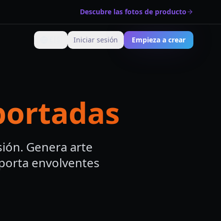
Descubre las fotos de producto
🇪🇸
Iniciar sesión
Empieza a crear
Cambiar idioma
portadas
ión. Genera arte
xporta envolventes