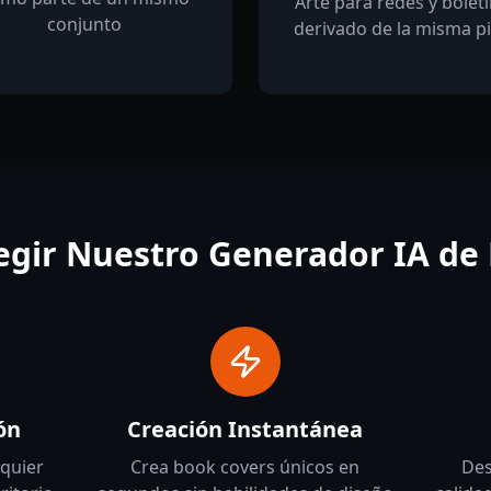
Arte para redes y bolet
conjunto
derivado de la misma p
legir Nuestro Generador IA de
ón
Creación Instantánea
quier
Crea book covers únicos en
Des