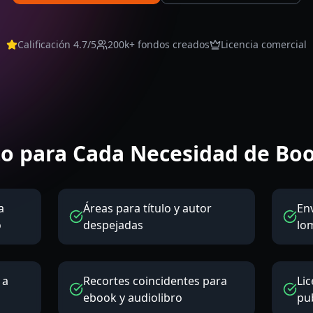
Calificación 4.7/5
200k+
fondos creados
Licencia comercial
to para Cada Necesidad de Bo
a
Áreas para título y autor
En
o
despejadas
lo
 a
Recortes coincidentes para
Li
ebook y audiolibro
pu