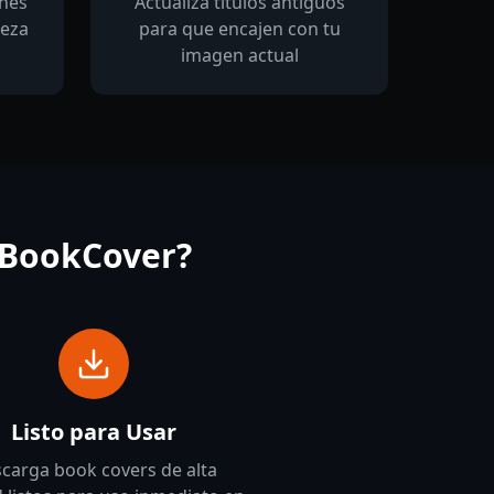
ines
Actualiza títulos antiguos
ieza
para que encajen con tu
imagen actual
 BookCover?
Listo para Usar
carga book covers de alta