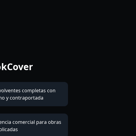
okCover
volventes completas con
mo y contraportada
cencia comercial para obras
blicadas