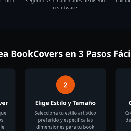
itorio,
segundos sin habilidades de diseño
calida
o software.
ea BookCovers en 3 Pasos Fáci
2
ver
Elige Estilo y Tamaño
que
Selecciona tu estilo artístico
Cr
os,
preferido y especifica las
de
le
dimensiones para tu book