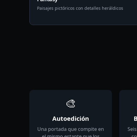
Paisajes pictóricos con detalles heráldicos
🎨
Autoedición
B
Una portada que compite en
Seis
el mismo estante que los
co