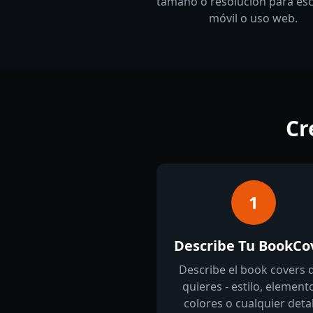
tamaño o resolución para escr
móvil o uso web.
Cr
1
Describe Tu BookCo
Describe el book covers 
quieres - estilo, element
colores o cualquier detal