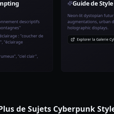
ompting
Guide de Styl
Neon-lit dystopian futur
ronnement descriptifs
augmentations, urban de
"montagnes"
holographic displays.
éclairage : "coucher de
Explorer la Galerie C
", "éclairage
umeux", "ciel clair",
Plus de Sujets Cyberpunk Styl