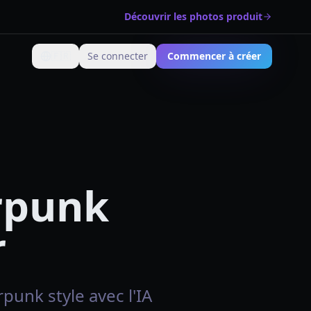
Découvrir les photos produit
🇫🇷
Se connecter
Commencer à créer
Changer de langue
rpunk
r
punk style avec l'IA