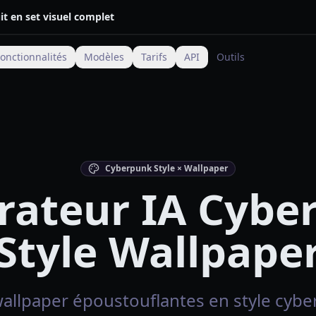
t en set visuel complet
onctionnalités
Modèles
Tarifs
API
Outils
Cyberpunk Style × Wallpaper
rateur IA Cybe
Style Wallpape
llpaper époustouflantes en style cyber