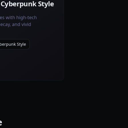
e Cyberpunk Style
es with high-tech
cay, and vivid
yberpunk Style
e