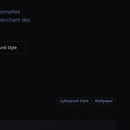
onnelles
cherchant des
unk Style
Cyberpunk Style
Wallpaper