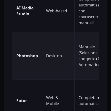
automatizzato
AI Media
Web-based
con
Studio
sovrascritture
manuali
Manuale
(Selezione
Photoshop
Desktop
soggetto) &
Automatica
Web &
Completamente
Fotor
Mobile
automatizzato