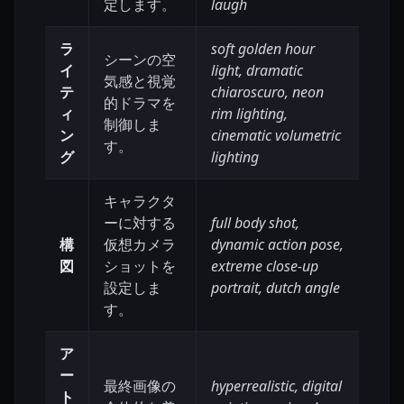
定します。
laugh
ラ
soft golden hour
シーンの空
イ
light, dramatic
気感と視覚
テ
chiaroscuro, neon
的ドラマを
ィ
rim lighting,
制御しま
ン
cinematic volumetric
す。
グ
lighting
キャラクタ
ーに対する
full body shot,
構
仮想カメラ
dynamic action pose,
図
ショットを
extreme close-up
設定しま
portrait, dutch angle
す。
ア
ー
最終画像の
hyperrealistic, digital
ト