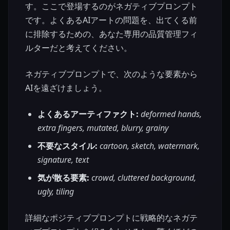
す。ここで登場するのがネガティブプロンプト
です。よくあるAIアートの問題を、出てくる前
に排除するための、あなた専用の品質管理フィ
ルターだと考えてください。
ネガティブプロンプトで、次のような要素から
AIを遠ざけましょう。
よくあるアーティファクト:
deformed hands,
extra fingers, mutated, blurry, grainy
不要なスタイル:
cartoon, sketch, watermark,
signature, text
気が散る要素:
crowd, cluttered background,
ugly, tiling
詳細なポジティブプロンプトに戦略的なネガテ