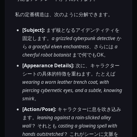
私の定番構造は、次のように分解できます。
[Subject]:
まず核となるアイデンティティを
固定します。
a grizzled cyberpunk detective
か
ら
a graceful elven enchantress
、さらには
a
cheerful robot botanist
まで何でもOK。
[Appearance Details]:
次に、キャラクター
シートの具体的特徴を重ねます。たとえば
wearing a worn leather trench coat, with
piercing cybernetic eyes, and a subtle, knowing
smirk
。
[Action/Pose]:
キャラクターに息を吹き込み
ます。
leaning against a rain-slicked alley
wall
？ それとも
casting a glowing spell with
hands outstretched
？ これがシーンに文脈を