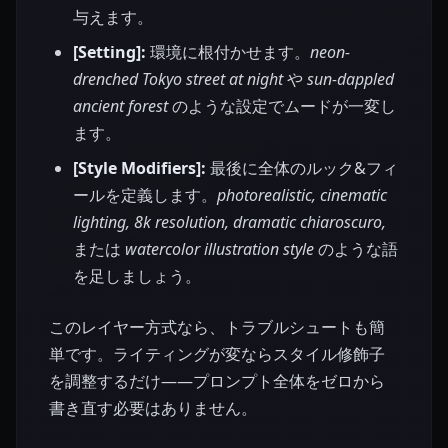
与えます。
[Setting]:
環境に根付かせます。
neon-
drenched Tokyo street at night
や
sun-dappled
ancient forest
のような設定でムードが一変し
ます。
[Style Modifiers]:
最後に全体のルック&フィ
ールを定義します。
photorealistic, cinematic
lighting, 8k resolution, dramatic chiaroscuro,
または
watercolor illustration style
のような語
を足しましょう。
このレイヤー方式なら、トラブルシュートも簡
単です。ライティングが変ならスタイル修飾子
を調整するだけ——プロンプト全体をゼロから
書き直す必要はありません。