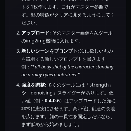
トを1枚作ります。これがマスター参照で
す。顔の特徴がクリアに見えるようにしてく
ださい。
アップロード:
そのマスター画像をAIツール
のimg2img機能に入れます。
新しいシーンをプロンプト:
次に欲しいもの
を説明する新しいプロンプトを書きます。
例：
"Full-body shot of the character standing
on a rainy cyberpunk street."
強度を調整:
多くのツールには「strength」
や「denoising」スライダーがあります。低
い値（例：
0.4-0.6
）はアップロードした顔に
非常に忠実にさせます。高い値は創造の余地
を広げます。顔の一貫性を固定したいなら、
まず低めから始めましょう。