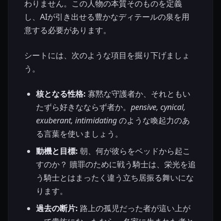
わりません。この人物の本質そのものを定義
し、AIが引き出せる豊かなディテールの泉を用
意する必要があります。
シートには、次のような項目を掘り下げましょ
う。
核となる性格:
寡黙な守護者か、それともい
たずら好きなならず者か。
pensive, cynical,
exuberant,
intimidating
のような喚起力のあ
る言葉を使いましょう。
動機と目標:
朝、何が彼らをベッドから起こ
すのか？ 贖罪のために戦う騎士は、栄光を追
う騎士とはまったく違う立ち居振る舞いにな
ります。
過去の断片:
路上の孤児だった者が這い上が