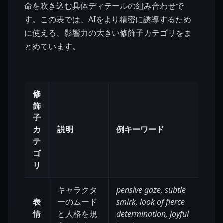
命を吹き込む具体ディテールの組み合わせで
す。この表では、AIをより精密に誘導するため
に使える、影響力の大きい修飾子カテゴリをま
とめています。
修
飾
子
カ
説明
例キーワード
テ
ゴ
リ
キャラクタ
pensive gaze, subtle
表
ーのムード
smirk, look of fierce
情
と人格を規
determination, joyful