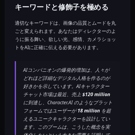
キーワードと修飾子を極める
適切なキーワードは、画像の品質とムードを丸
ごと変えられます。あなたはディレクターのよ
うに振る舞い、欲しい光、感情、カメラショッ
トをAIに正確に伝える必要があります。
AIコンパニオンの爆発的増加は、人々が
どれほど詳細なデジタル人格を作るのが
好きかを示しています。AIキャラクター
チャット市場は最近、売上
$120 million
に到達し、Character.AI のようなプラット
フォームではユーザーが
18 million
を超
えるユニークキャラクターを設計してい
ます。このブームは、こうした概念を実
体化したいという大きな需要を証明して