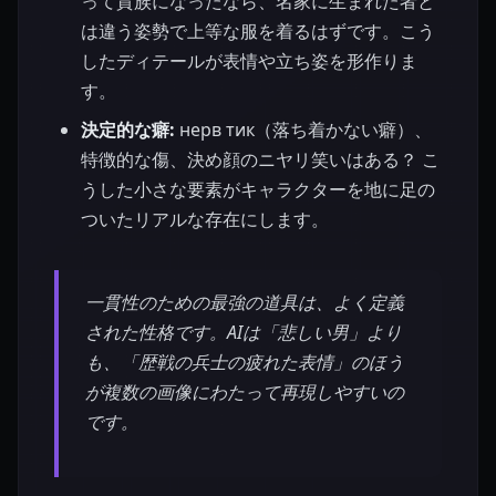
って貴族になったなら、名家に生まれた者と
は違う姿勢で上等な服を着るはずです。こう
したディテールが表情や立ち姿を形作りま
す。
決定的な癖:
нерв тик（落ち着かない癖）、
特徴的な傷、決め顔のニヤリ笑いはある？ こ
うした小さな要素がキャラクターを地に足の
ついたリアルな存在にします。
一貫性のための最強の道具は、よく定義
された性格です。AIは「悲しい男」より
も、「歴戦の兵士の疲れた表情」のほう
が複数の画像にわたって再現しやすいの
です。