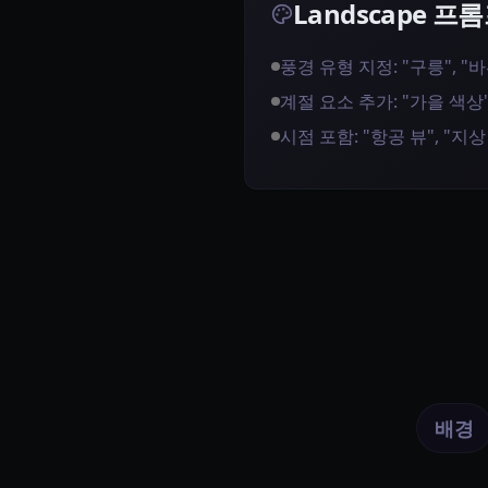
Landscape 프
풍경 유형 지정: "구릉", "
계절 요소 추가: "가을 색상"
시점 포함: "항공 뷰", "지
배경