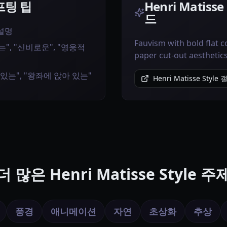
롬프팅 팁
Henri Matiss
드
 설명
Fauvism with bold flat c
", "신비로운", "영웅적
paper cut-out aesthetics
 있는", "왕좌에 앉아 있는"
Henri Matisse Styl
더 많은 Henri Matisse Style 주
풍경
애니메이션
자연
초상화
추상