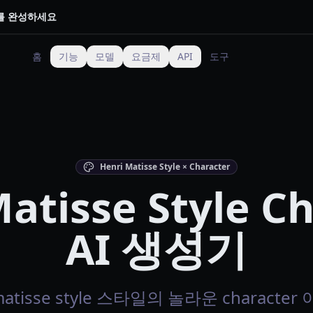
트를 완성하세요
홈
기능
모델
요금제
API
도구
Henri Matisse Style × Character
atisse Style C
AI 생성기
 matisse style 스타일의 놀라운 charact