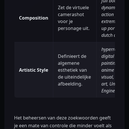
full body shot
Zet de virtuele
dynamic
camerashot
action pose,
Composition
voor je
extreme close
personage uit.
up portrait,
dutch angle
hyperrealistic
Definieert de
digital
algemene
painting,
Artistic Style
esthetiek van
anime key
de uiteindelijke
visual, concep
afbeelding.
art, Unreal
Engine 5
Het beheersen van deze zoekwoorden geeft
je een mate van controle die minder voelt als