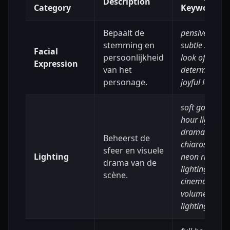
Description
Category
Keywords
Bepaalt de
pensive gaze,
stemming en
subtle smirk,
Facial
persoonlijkheid
look of fierce
Expression
van het
determination
personage.
joyful laugh
soft golden
hour light,
dramatic
Beheerst de
chiaroscuro,
sfeer en visuele
Lighting
neon rim
drama van de
lighting,
scène.
cinematic
volumetric
lighting