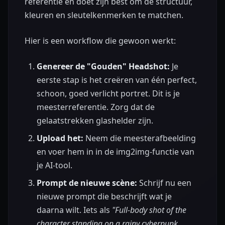
referentie en doet zijn best om de structuur,
kleuren en sleutelkenmerken te matchen.
Hier is een workflow die gewoon werkt:
Genereer de "Gouden" Headshot:
Je
eerste stap is het creëren van één perfect,
schoon, goed verlicht portret. Dit is je
meesterreferentie. Zorg dat de
gelaatstrekken glashelder zijn.
Upload het:
Neem die meesterafbeelding
en voer hem in in de img2img-functie van
je AI-tool.
Prompt de nieuwe scène:
Schrijf nu een
nieuwe prompt die beschrijft wat je
daarna wilt. Iets als
"Full-body shot of the
character standing on a rainy cyberpunk