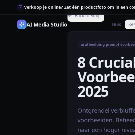
Verkoop je online? Zet één productfoto om in een co
Back to Blog
AI Media Studio
Huis
Ke
ai afbeelding prompt voorbe
8 Crucia
Voorbee
2025
Ontgrendel verbluffe
voorbeelden. Beheers
naar een hoger nive