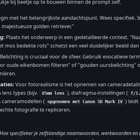
ukje bij beetje op te bouwen binnen de prompt zelf.
gin met het belangrijkste aandachtspunt. Wees specifiek. I
 majestueuze golden retriever."
g:
Plaats het onderwerp in een gedetailleerde context. "Naa
 mos bedekte rots" schetst een veel duidelijker beeld dan 
Belichting is cruciaal voor de sfeer. Gebruik evocatieve ter
oor oude eikenbomen filteren" of "gouden uursbelichting"
niëren.
aties:
Voor fotorealisme is het opnemen van cameradetail
 lens types (bijv.
), diafragma-instellingen (
85mm lens
f/1
en cameramodellen (
) leid
opgenomen met Canon 5D Mark IV
chte fotografie te repliceren.
Hoe specifieker je zelfstandige naamwoorden, werkwoorden en b