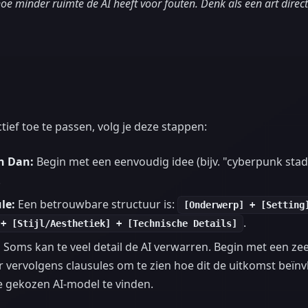
 minder ruimte de AI heeft voor fouten. Denk als een art directo
ief toe te passen, volg je deze stappen:
jn Dan:
Begin met een eenvoudig idee (bijv. "cyberpunk stad"
.
le:
Een betrouwbare structuur is:
[Onderwerp] + [Setting
.
 + [Stijl/Aesthetiek] + [Technische Details]
:
Soms kan te veel detail de AI verwarren. Begin met een zee
 vervolgens clausules om te zien hoe dit de uitkomst beïnvlo
je gekozen AI-model te vinden.