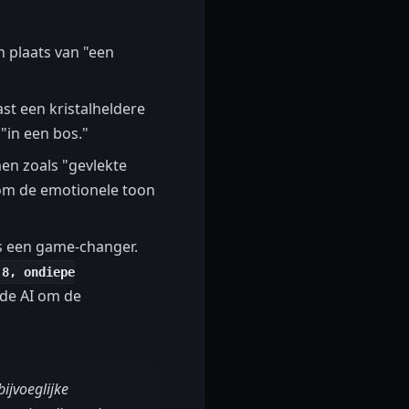
n plaats van "een
st een kristalheldere
"in een bos."
men zoals "gevlekte
 om de emotionele toon
s een game-changer.
.8, ondiepe
t de AI om de
ijvoeglijke