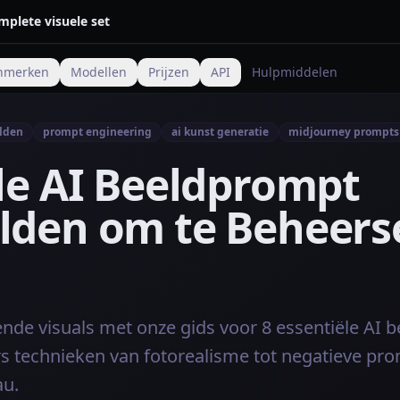
mplete visuele set
nmerken
Modellen
Prijzen
API
Hulpmiddelen
elden
prompt engineering
ai kunst generatie
midjourney prompts
le AI Beeldprompt
lden om te Beheers
nde visuals met onze gids voor 8 essentiële AI
 technieken van fotorealisme tot negatieve prom
au.