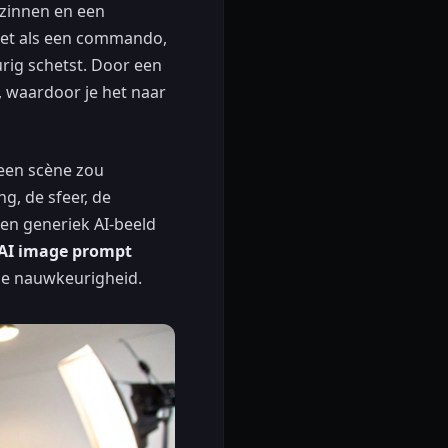
 zinnen en een
iet als een commando,
rig schetst. Door een
k, waardoor je het naar
 een scène zou
g, de sfeer, de
 een generiek AI-beeld
AI image prompt
ele nauwkeurigheid.