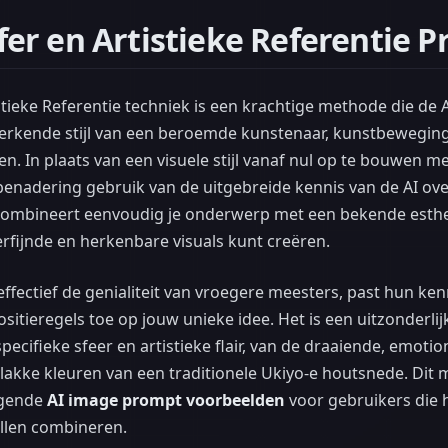
nsfer en Artistieke Referentie 
istieke Referentie techniek is een krachtige methode die de 
rkende stijl van een beroemde kunstenaar, kunstbeweging 
n. In plaats van een visuele stijl vanaf nul op te bouwen m
enadering gebruik van de uitgebreide kennis van de AI ove
 combineert eenvoudig je onderwerp met een bekende esthet
erfijnde en herkenbare visuals kunt creëren.
ffectief de genialiteit van vroegere meesters, past hun k
sitieregels toe op jouw unieke idee. Het is een uitzonderl
ecifieke sfeer en artistieke flair, van de draaiende, emoti
vlakke kleuren van een traditionele Ukiyo-e houtsnede. Dit 
igende
AI image prompt voorbeelden
voor gebruikers die 
llen combineren.