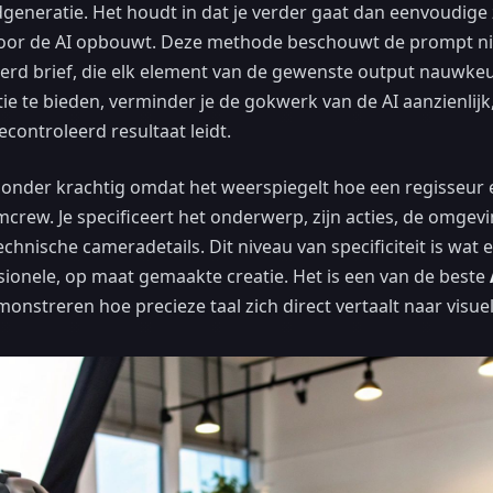
generatie. Het houdt in dat je verder gaat dan eenvoudige
 voor de AI opbouwt. Deze methode beschouwt de prompt n
eerd brief, die elk element van de gewenste output nauwkeu
atie te bieden, verminder je de gokwerk van de AI aanzienlij
econtroleerd resultaat leidt.
zonder krachtig omdat het weerspiegelt hoe een regisseur
mcrew. Je specificeert het onderwerp, zijn acties, de omgevin
technische cameradetails. Dit niveau van specificiteit is wat
sionele, op maat gemaakte creatie. Het is een van de beste
onstreren hoe precieze taal zich direct vertaalt naar visu