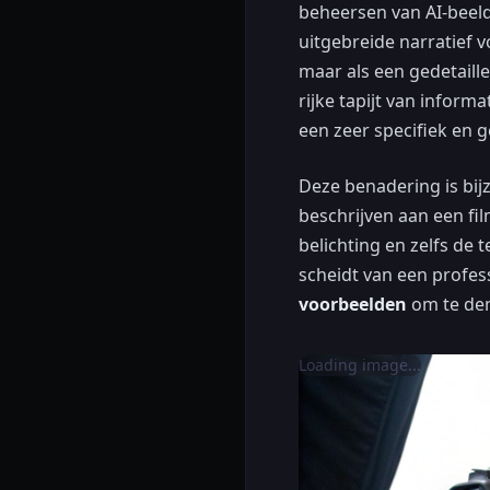
beheersen van AI-beeld
uitgebreide narratief
maar als een gedetaill
rijke tapijt van inform
een zeer specifiek en g
Deze benadering is bij
beschrijven aan een fil
belichting en zelfs de 
scheidt van een profes
voorbeelden
om te dem
Loading image...