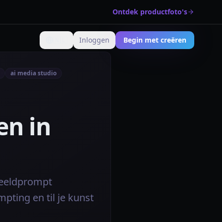
Ontdek productfoto's
🇳🇱
Inloggen
Begin met creëren
Verander taal
ai media studio
en in
 beeldprompt
pting en til je kunst