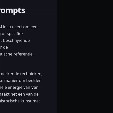
Prompts
AI instrueert om een
of specifiek
et beschrijvende
r de
ische referentie,
enmerkende technieken,
ijke manier om beelden
onele energie van Van
maakt het een van de
historische kunst met