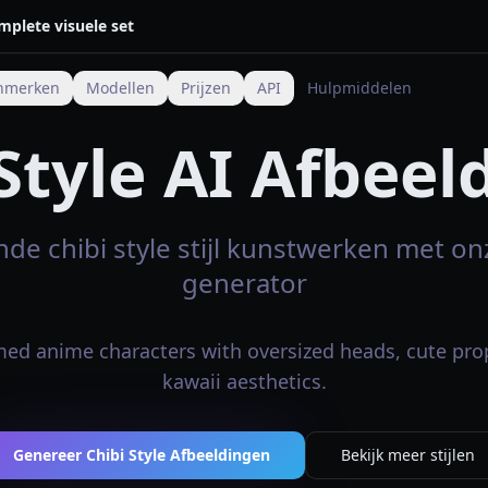
mplete visuele set
nmerken
Modellen
Prijzen
API
Hulpmiddelen
 Style AI Afbeel
de chibi style stijl kunstwerken met on
generator
ed anime characters with oversized heads, cute pro
kawaii aesthetics.
Genereer Chibi Style Afbeeldingen
Bekijk meer stijlen