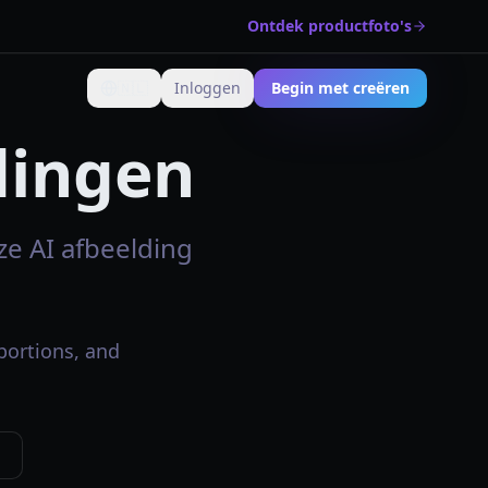
Ontdek productfoto's
🇳🇱
Inloggen
Begin met creëren
Verander taal
dingen
ze AI afbeelding
portions, and