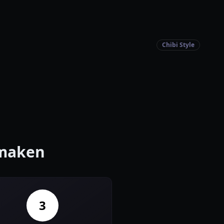
Chibi Style
 maken
3