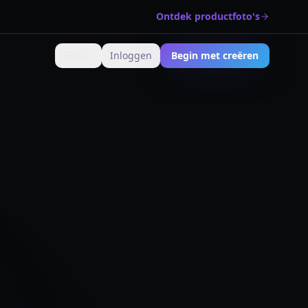
Ontdek productfoto's
🇳🇱
Inloggen
Begin met creëren
Verander taal