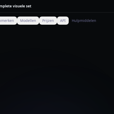
mplete visuele set
nmerken
Modellen
Prijzen
API
Hulpmiddelen