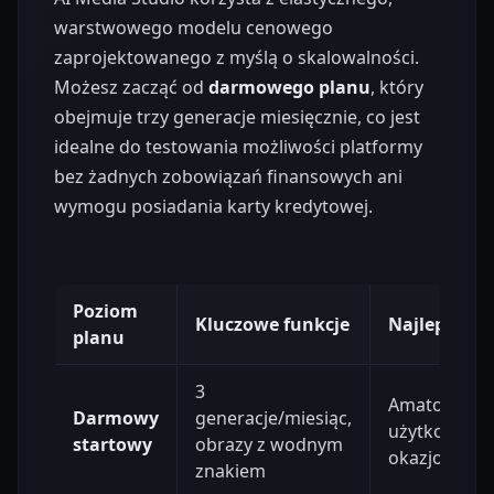
warstwowego modelu cenowego
zaprojektowanego z myślą o skalowalności.
Możesz zacząć od
darmowego planu
, który
obejmuje trzy generacje miesięcznie, co jest
idealne do testowania możliwości platformy
bez żadnych zobowiązań finansowych ani
wymogu posiadania karty kredytowej.
Poziom
Kluczowe funkcje
Najlepsze d
planu
3
Amatorzy i
Darmowy
generacje/miesiąc,
użytkownicy
startowy
obrazy z wodnym
okazjonalni
znakiem