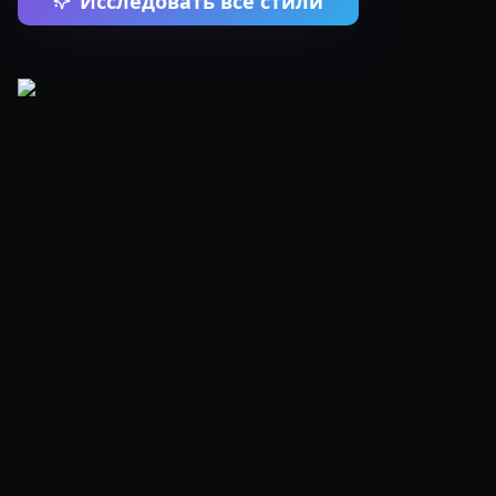
Исследовать все стили
Сила стиля
Художественный стиль - это визуальный
отпечаток вашего творения. Наш ИИ дает вам
возможность мгновенно применять широкий
спектр эстетик, превращая вашу базовую
идею во что-то по-настоящему особенное и