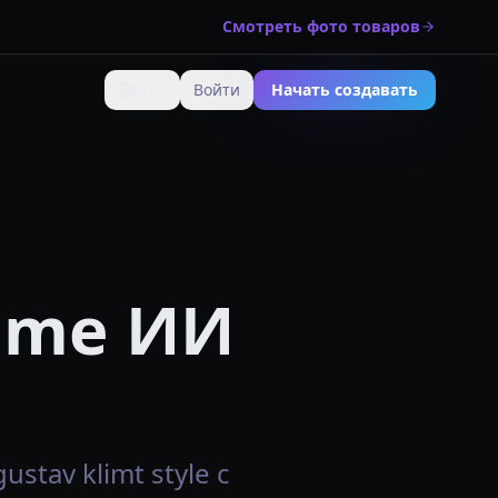
Смотреть фото товаров
🇷🇺
Войти
Начать создавать
Изменить язык
nime ИИ
tav klimt style с