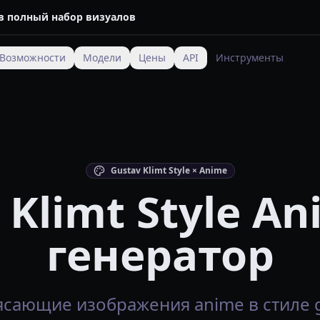
 в полный набор визуалов
Возможности
Модели
Цены
API
Инструменты
Gustav Klimt Style × Anime
 Klimt Style A
генератор
сающие изображения anime в стиле gus