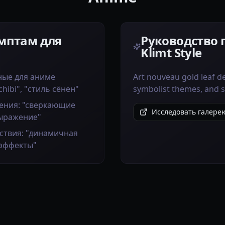
мптам для
Руководство 
Klimt Style
ные для аниме
Art nouveau gold leaf de
chibi", "стиль сёнен"
symbolist themes, and s
ения: "сверкающие
Исследовать галерею 
выражение"
ствия: "динамичная
 эффекты"