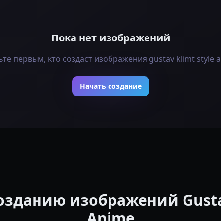
Пока нет изображений
ьте первым, кто создаст изображения gustav klimt style a
Начать создание
озданию изображений Gustav
Anime