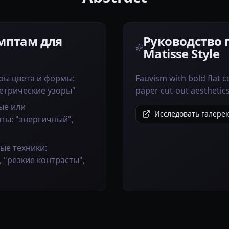
мптам для
Руководство 
Matisse Style
ры цвета и формы:
Fauvism with bold flat c
метрические узоры"
paper cut-out aesthetics
ые или
Исследовать галерею 
ты: "энергичный",
ые техники:
 "резкие контрасты",