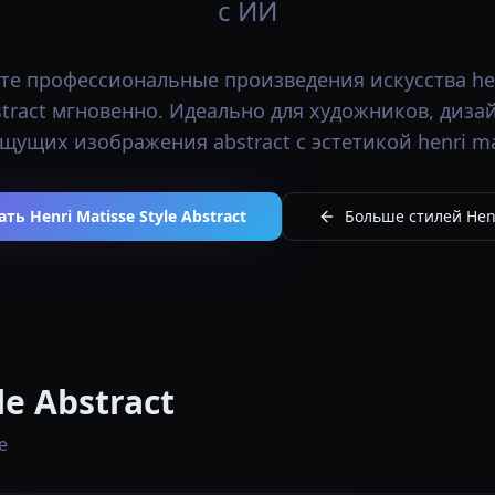
с ИИ
те профессиональные произведения искусства hen
bstract мгновенно. Идеально для художников, диза
щущих изображения abstract с эстетикой henri mat
ть Henri Matisse Style Abstract
Больше стилей Henr
le Abstract
e