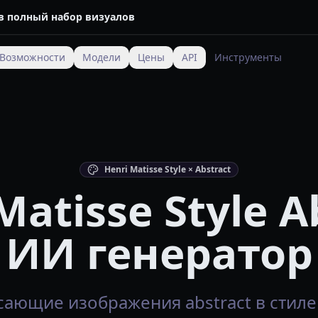
 в полный набор визуалов
Возможности
Модели
Цены
API
Инструменты
Henri Matisse Style × Abstract
Matisse Style A
ИИ генератор
ающие изображения abstract в стиле h