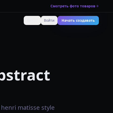
Смотреть фото товаров
🇷🇺
Войти
Начать создавать
Изменить язык
bstract
enri matisse style