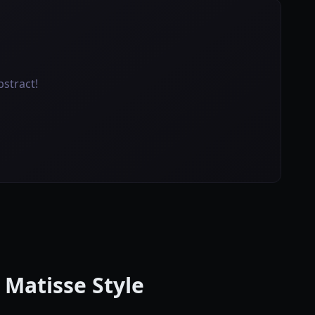
stract!
atisse Style