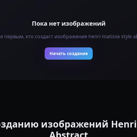
Пока нет изображений
е первым, кто создаст изображения henri matisse style ab
Начать создание
озданию изображений Henri M
Abstract