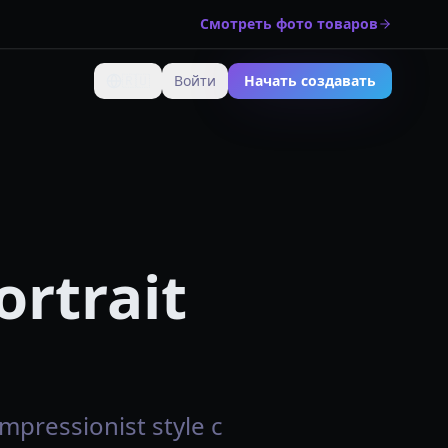
Смотреть фото товаров
🇷🇺
Войти
Начать создавать
Изменить язык
ortrait
pressionist style с