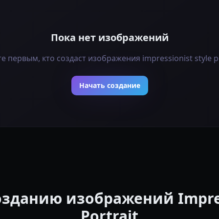
Пока нет изображений
е первым, кто создаст изображения impressionist style po
Начать создание
озданию изображений Impress
Portrait