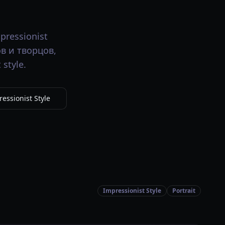
ressionist
в и творцов,
style.
ssionist Style
Impressionist Style
Portrait