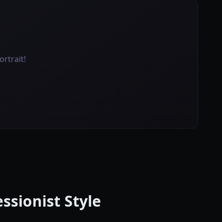
rtrait!
ionist Style