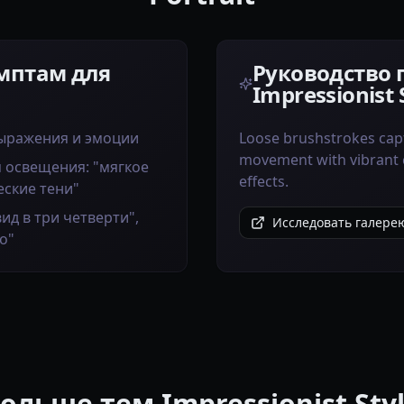
мптам для
Руководство 
Impressionist 
ыражения и эмоции
Loose brushstrokes capt
movement with vibrant 
 освещения: "мягкое
effects.
еские тени"
вид в три четверти",
Исследовать галерею 
о"
ольше тем Impressionist Sty