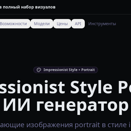
 в полный набор визуалов
Возможности
Модели
Цены
API
Инструменты
Impressionist Style × Portrait
sionist Style P
ИИ генератор
ющие изображения portrait в стиле im