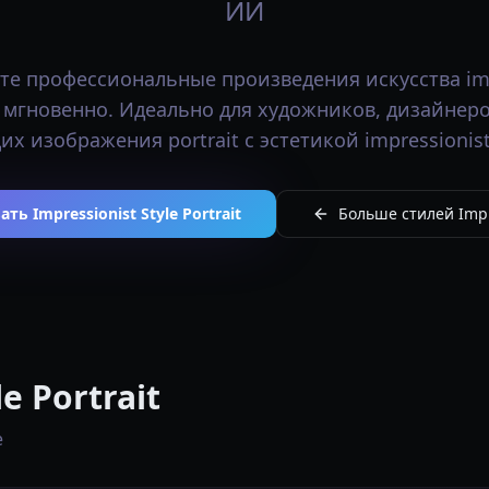
ИИ
те профессиональные произведения искусства imp
it мгновенно. Идеально для художников, дизайнеро
х изображения portrait с эстетикой impressionist 
ть Impressionist Style Portrait
Больше стилей Impre
e Portrait
e