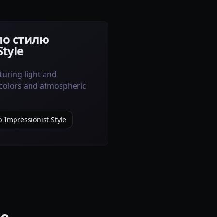
по стилю
Style
uring light and
colors and atmospheric
Impressionist Style
le