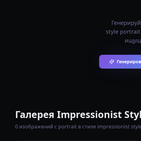
Генерируй
style portra
ищущи
Генерирова
Галерея Impressionist Styl
0 изображений с portrait в стиле impressionist styl