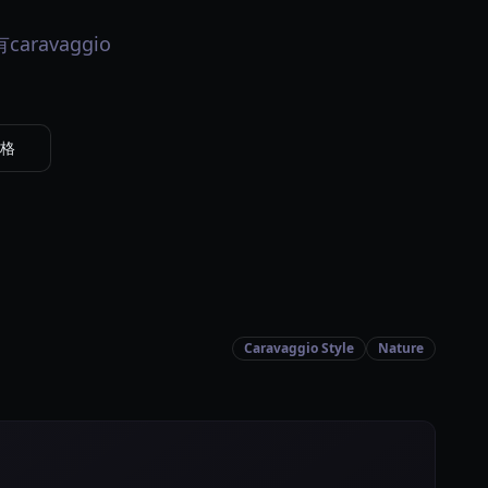
aravaggio
风格
Caravaggio Style
Nature