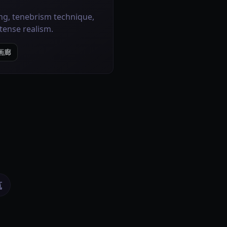
ng, tenebrism technique,
tense realism.
e画廊
筑