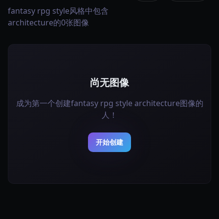
fantasy rpg style风格中包含
architecture的0张图像
尚无图像
成为第一个创建fantasy rpg style architecture图像的
人！
开始创建