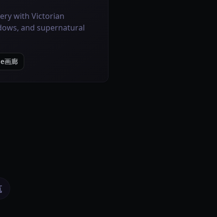
ry with Victorian
dows, and supernatural
yle画廊
筑