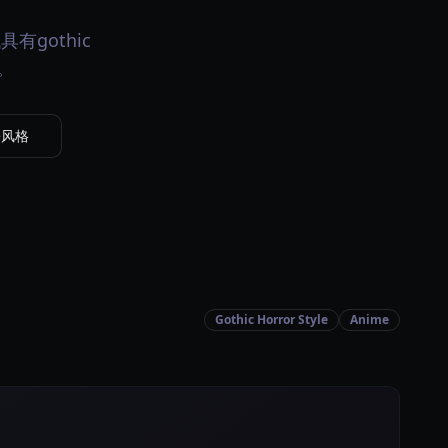
具有gothic
者。
le风格
Gothic Horror Style
Anime