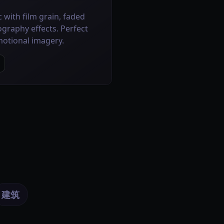
c with film grain, faded
ography effects. Perfect
motional imagery.
建筑