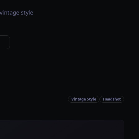
age style
Vintage Style
Headshot