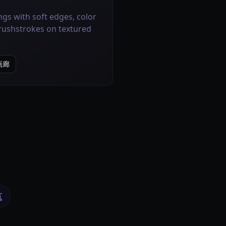
ings with soft edges, color
rushstrokes on textured
e画廊
筑