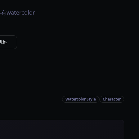
watercolor
e风格
Watercolor Style
Character