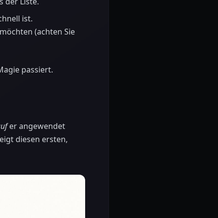
 der Liste.
nell ist.
n möchten (achten Sie
agie passiert.
uf
er angewendet
eigt diesen ersten,