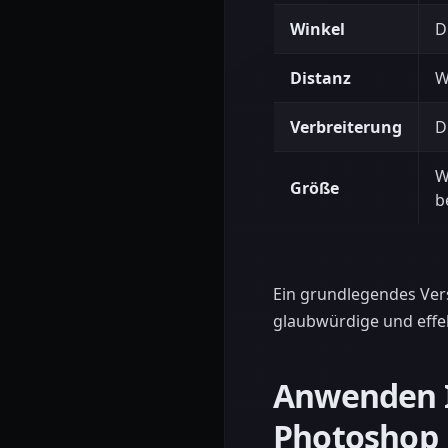
Winkel
D
Distanz
W
Verbreiterung
D
W
Größe
b
Ein grundlegendes Verst
glaubwürdige und effekt
Anwenden I
Photoshop