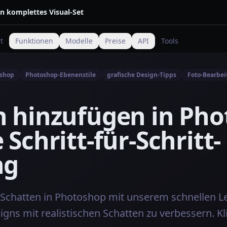
in komplettes Visual-Set
t
Funktionen
Modelle
Preise
API
Tools
oshop
Photoshop-Ebenenstile
grafische Design-Tipps
Foto-Bearbei
n hinzufügen in Pho
 Schritt-für-Schritt-
ng
e Schatten in Photoshop mit unserem schnellen L
gns mit realistischen Schatten zu verbessern. Kli