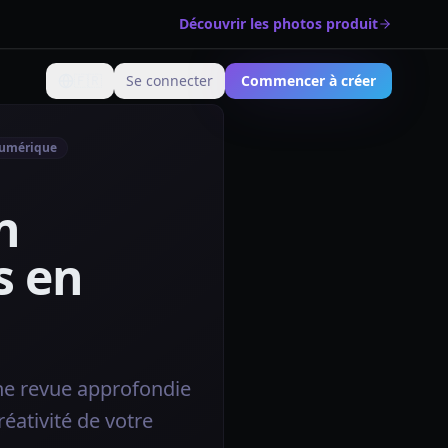
Découvrir les photos produit
🇫🇷
Se connecter
Commencer à créer
Changer de langue
numérique
n
s en
Une revue approfondie
réativité de votre