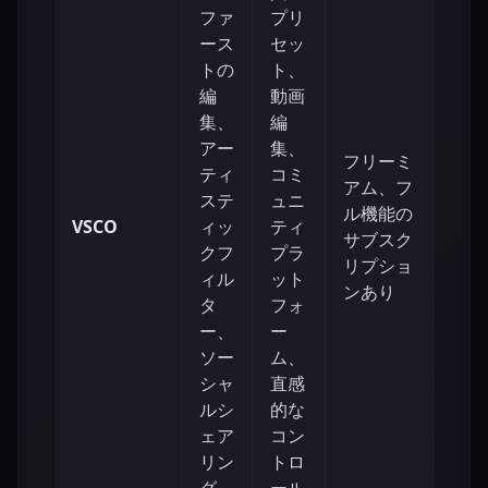
ファ
プリ
ース
セッ
トの
ト、
編
動画
集、
編
アー
集、
フリーミ
ティ
コミ
アム、フ
ステ
ュニ
ル機能の
VSCO
ィッ
ティ
低
サブスク
クフ
プラ
リプショ
ィル
ット
ンあり
タ
フォ
ー、
ー
ソー
ム、
シャ
直感
ルシ
的な
ェア
コン
リン
トロ