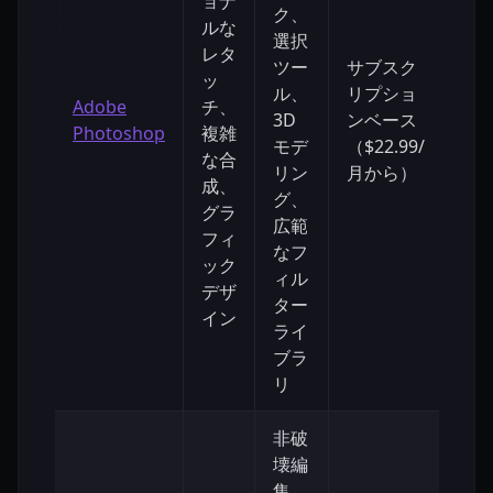
ョナ
ク、
ルな
選択
レタ
ツー
サブスク
ッ
ル、
リプショ
急
Adobe
チ、
3D
ンベース
勾
Photoshop
複雑
モデ
（$22.99/
配
な合
リン
月から）
成、
グ、
グラ
広範
フィ
なフ
ック
ィル
デザ
ター
イン
ライ
ブラ
リ
非破
壊編
集、