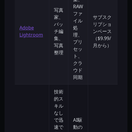
RAW
写真
ファ
家、
サブスク
イル
バッ
リプショ
中
Adobe
処
チ編
ンベース
程
Lightroom
理、
集、
（$9.99/
度
プリ
写真
月から）
セッ
整理
ト、
クラ
ウド
同期
技術
的ス
キル
なし
で迅
AI駆
速で
動の