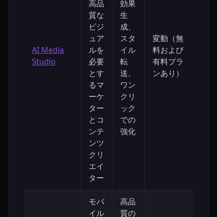
高品
効果
質な
生
ビジ
成、
ュア
スタ
変動（無
AI Media
ルを
イル
料および
低
Studio
必要
転
有料プラ
とす
送、
ンあり）
るマ
ワン
ーケ
クリ
ター
ック
とコ
での
ンテ
強化
ンツ
クリ
エイ
ター
モバ
高品
イル
質の