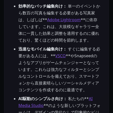
効率的なバッチ編集向け：
単一のイベントか
ら数百の写真を編集する必要がある写真家
は、しばしば**
Adobe Lightroom
**に依存
しています。これは、大規模なギャラリー全
体に一貫した効果と調整を適用するのに優れ
ており、驚くほどの時間を節約します。
迅速なモバイル編集向け：
すぐに編集する必
要がある人には、**
VSCO
**やSnapseedの
ようなアプリがゲームチェンジャーとなって
います。これらは強力なフィルターとシンプ
ルなコントロールを備えており、スマートフ
ォンから直接素晴らしいソーシャルメディア
コンテンツを作成するのに最適です。
AI駆動のシンプルさ向け：
私たちの**
AI
Media Studio
**のような新しいプラットフォ
ームは、デザインの学位なしで印象的なビジ