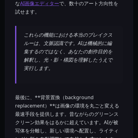
な
AI画像エディター
で、数十のアート方向性を
試せます。
これらの機能における本当のブレイクス
ルーは、文脈認識です。AIは機械的に編
集するのではなく、あなたの創作目的を
解釈し、光・影・構図を理解したうえで
実行します。
最後に、**背景置換（background
replacement）**は画像の環境を丸ごと変える
最速手段を提供します。昔ながらのグリーンス
クリーン効果をはるかに超えています。AIが被
写体を分離し、新しい環境へ配置し、ライティ