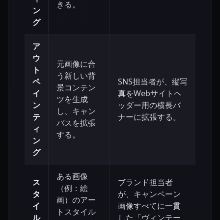
きる。
ン
グ
ア
ウ
元画像に合
ト
う新しい背
ペ
SNS担当者が、縦写
景コンテン
イ
真をWebサイトヘ
ツを生成
ン
ッダー用の横長バ
し、キャン
テ
ナーに拡張する。
バスを拡張
ィ
する。
ン
グ
ある画像
ス
ブランド担当者
（例：絵
タ
が、キャンペーン
画）のアー
イ
画像すべてに一貫
トスタイル
ル
した「ヴィンテー