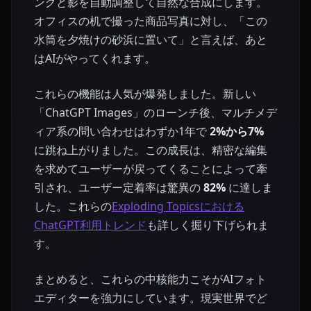
ングと影を自動調整して自然な合成にします。
オフィスの机で撮った商品写真に対し、「この
水筒を夕焼けの砂浜に置いて」と言えば、あと
はAIがやってくれます。
これらの機能は人気が爆発しました。新しい
「ChatGPT Images」のローンチ後、マルチメデ
ィア系の問い合わせはわずか1年で
2%から7%
に跳ね上がりました。この成長は、精密な編集
を求めてユーザーが戻ってくることによって牽
引され、ユーザー定着率は驚異の
82%
に達しま
した。これらの
Exploding Topicsにおける
ChatGPT利用トレンド
も詳しく掘り下げられま
す。
まとめると、これらの中核能力こそがAIフォト
エディターを強力にしています。現実世界でど