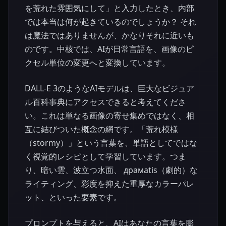
を荒れた雰囲気にして」と入力したとき、内部
では本当は何が起きているのでしょうか？ それ
は魔法ではありませんが、かなりそれに近いも
のです。中核では、AIが日常言語を、画像のピ
クセル単位の変更へと変換しています。
DALL-E 3のようなAIモデルは、巨大なビジュア
ル百科事典にアクセスできると考えてくださ
い。これは単なる画像の寄せ集めではなく、相
互に結びついた概念の網です。「荒れ模様
（stormy）」という言葉を、単語としてではな
く視覚的レシピとして学習しています。つま
り、暗い雲、波立つ水面、 драмatis（劇的）な
ライティング、彩度を抑えた重厚なカラーパレ
ット、といった要素です。
プロンプトを与えると、AIはあなたの言葉を膨