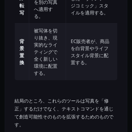
を別の写真
転
ジコミック」スタ
へ適用す
写
イルを適用する。
る。
被写体を切
り抜き、現
背
EC販売者が、商品
実的なライ
景
を白背景やライフ
ティングで
置
スタイル背景に配
全く新しい
換
置する。
環境に配置
する。
結局のところ、これらのツールは写真を「修
正」するだけでなく、テキストコマンドを通じ
て創造可能性そのものを拡張するためのもので
す。