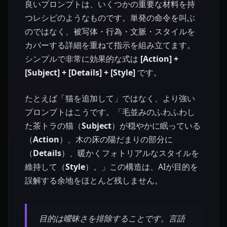
良いプロンプトは、いくつかの重要な材料を持
つレシピのようなものです。単発の命令を叫ぶ
のではなく、被写体・行為・文脈・スタイルを
カバーする詳細を重ねて指示を組み立てます。
シンプルで非常に効果的な式は
[Action] +
[Subject] + [Details] + [Style]
です。
たとえば「猫を追加して」ではなく、より強い
プロンプトはこうです。「毛並みのふわふわし
た茶トラの猫（
Subject
）が穏やかに眠っている
（
Action
）、木の床の陽だまりの部分に
（
Details
）、暖かくフォトリアルなスタイルを
維持して（
Style
）。」この構造は、AIが目的を
誤解する余地をほとんど残しません。
目的は曖昧さを排除することです。言語