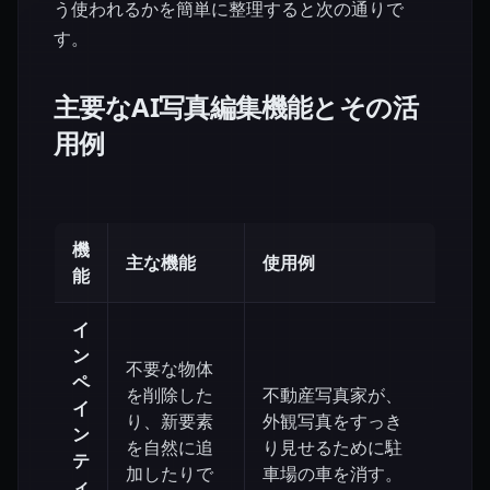
う使われるかを簡単に整理すると次の通りで
す。
主要なAI写真編集機能とその活
用例
機
主な機能
使用例
能
イ
ン
不要な物体
ペ
を削除した
不動産写真家が、
イ
り、新要素
外観写真をすっき
ン
を自然に追
り見せるために駐
テ
加したりで
車場の車を消す。
ィ