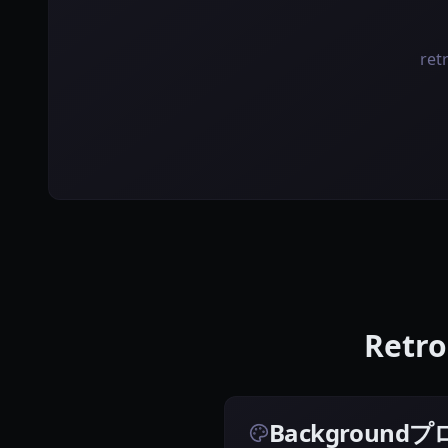
re
Retr
Backgroun