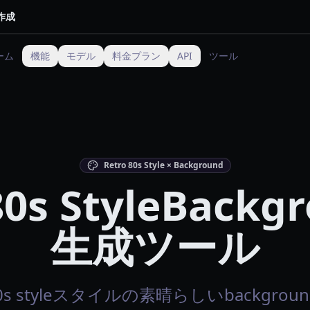
作成
ーム
機能
モデル
料金プラン
API
ツール
Retro 80s Style × Background
80s StyleBackg
生成ツール
 80s styleスタイルの素晴らしいbackgr