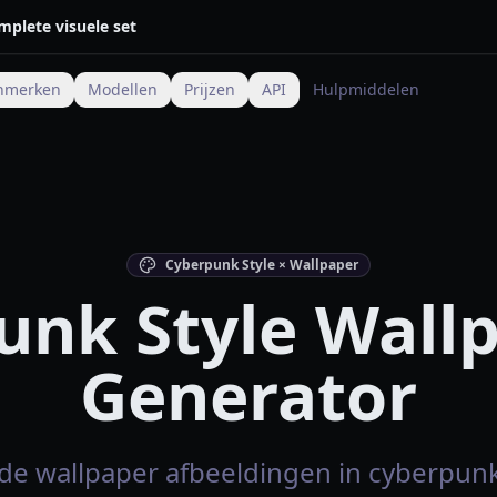
mplete visuele set
nmerken
Modellen
Prijzen
API
Hulpmiddelen
Cyberpunk Style × Wallpaper
unk Style Wallp
Generator
e wallpaper afbeeldingen in cyberpunk s