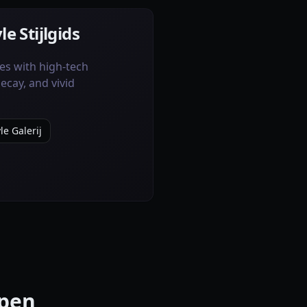
e Stijlgids
es with high-tech
cay, and vivid
e Galerij
pen