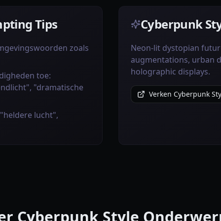
pting Tips
Cyberpunk Styl
omgevingswoorden zoals
Neon-lit dystopian futur
augmentations, urban de
holographic displays.
digheden toe:
ndlicht", "dramatische
Verken Cyberpunk Styl
 "heldere lucht",
er Cyberpunk Style Onderwer