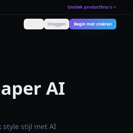
Ontdek productfoto's
🇳🇱
Inloggen
Begin met creëren
Verander taal
aper AI
tyle stijl met AI