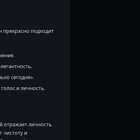
н прекрасно подходит
чение.
элегантность.
лько сегодня».
 голос и личность.
й отражает личность
т чистоту и