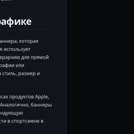
рафике
аннера, которая
ия использует
иерархию для прямой
графии или
 стиль, размер и
ах продуктов Apple,
 Аналогично, баннеры
мандующую
ти в спортсмене в