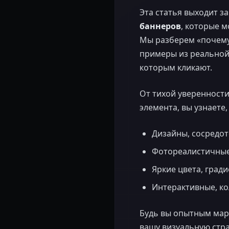
Эта статья выходит з
баннеров
, которые 
Мы разберем «почему»
примеры из реальной 
которым кликают.
От тихой уверенност
элемента, вы узнаете
Дизайны, сосредо
Фотореалистичные
Яркие цвета, град
Интерактивные, ко
Будь вы опытным мар
вашу визуальную стра