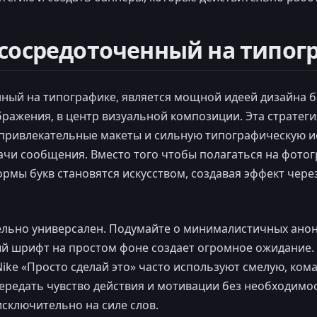
, сосредоточенный на типог
ный на типографике, является мощной идеей дизайна б
ображения, в центр визуальной композиции. Эта стратег
привлекательные макеты и сильную типографическую 
ачи сообщения. Вместо того чтобы полагаться на фото
рмы букв становятся искусством, создавая эффект через
льно универсален. Подумайте о минималистичных анонс
ый шрифт на простом фоне создает огромное ожидание.
ike «Просто сделай это» часто используют смелую, ко
ередать чувство действия и мотивации без необходимос
исключительно на силе слов.