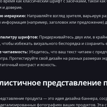
то время как классический шрифт с засечками, такой ка
 и доверие.
ую иерархию:
Направляйте взгляд зрителя, варьируя ра
я информация (например, заголовок или предложение) 
 палитру шрифтов:
Придерживайтесь двух или, в крайн
 чтобы избежать визуального беспорядка и сохранить 
 читаемость:
Убедитесь, что ваш текст читаем с пред
тра. Протестируйте свой дизайн на разных размерах эк
таточный контраст и ясность.
алистичное представление 
едставление продукта — это идея дизайна баннера, сос
детализированных фотографиях ваших продуктов. Эта с