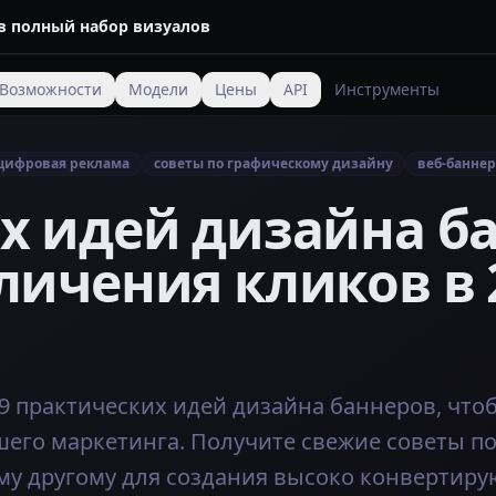
 в полный набор визуалов
Возможности
Модели
Цены
API
Инструменты
цифровая реклама
советы по графическому дизайну
веб-банне
х идей дизайна б
личения кликов в 
 9 практических идей дизайна баннеров, чт
его маркетинга. Получите свежие советы по
у другому для создания высоко конвертиру