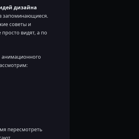
идей дизайна
 в запоминающиеся.
кие советы и
просто видят, а по
и анимационного
рассмотрим:
емя пересмотреть
тают.