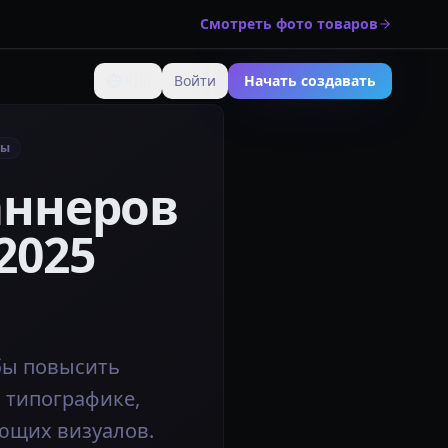
Смотреть фото товаров
🇷🇺
Войти
Начать создавать
Изменить язык
ры
аннеров
2025
обы повысить
 типографике,
ющих визуалов.