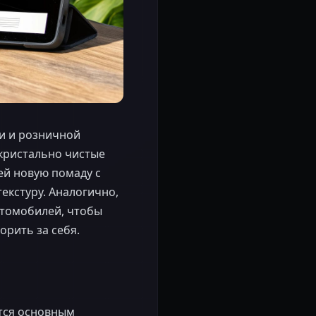
и и розничной
 кристально чистые
ей новую помаду с
екстуру. Аналогично,
втомобилей, чтобы
орить за себя.
ется основным