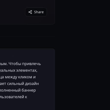
Share
мым. Чтобы привлечь
уальных элементах,
ца между кликом и
лает сильный дизайн
полненный баннер
льзователей к