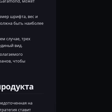
к Garamond, может
змер шрифта, вес и
должна быть наиболее
ем случае, трех
единый вид.
полагаемого
ранов, чтобы
продукта
редоточенная на
тратегия ставит