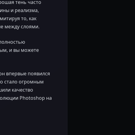
орошая тень часто
ины и реализма,
митируя то, как
ие между слоями.
д полностью
тым, и вы можете
 он впервые появился
то стало огромным
шили качество
волюции Photoshop на