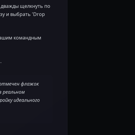
о дважды щелкнуть по
зу и выбрать 'Drop
я вашим командным
.
 отмечен флажок
в реальном
ройку идеального