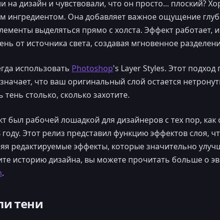
и на дизайн и чувствовали, что он просто... плоский? Х
м ингредиентом. Она добавляет важное ощущение глуб
лементы выделяться прямо с холста. Эффект работает, и
ень от источника света, создавая мгновенное разделен
егда использовать
Photoshop
's Layer Styles. Этот подхо
означает, что ваш оригинальный слой остается нетрону
 тень столько, сколько захотите.
т был рабочей лошадкой для дизайнеров с тех пор, как
8
году. Этот релиз представил функцию эффектов слоя, ч
ляя редактируемые эффекты, которые значительно улуч
ите историю дизайна, вы можете прочитать больше о э
m
.
ли тени