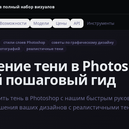
 в полный набор визуалов
Возможности
Модели
Цены
API
Инструменты
стили слоев Photoshop
советы по графическому дизайну
фотографий
реалистичные тени
ние тени в Photos
й пошаговый гид
вить тень в Photoshop с нашим быстрым руко
чшения ваших дизайнов с реалистичными те