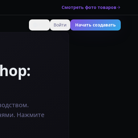
Смотреть фото товаров
🇷🇺
Войти
Начать создавать
Изменить язык
hop:
водством.
нями. Нажмите