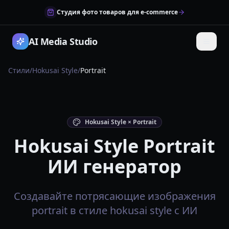
Студия фото товаров для e-commerce
AI Media Studio
Стили
/
Hokusai Style
/
Portrait
Hokusai Style × Portrait
Hokusai Style Portrait
ИИ генератор
Создавайте потрясающие изображения
portrait в стиле hokusai style с ИИ