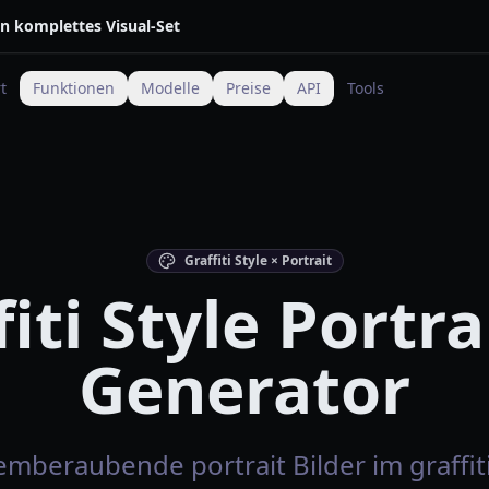
in komplettes Visual-Set
t
Funktionen
Modelle
Preise
API
Tools
Graffiti Style × Portrait
iti Style Portra
Generator
emberaubende portrait Bilder im graffiti 