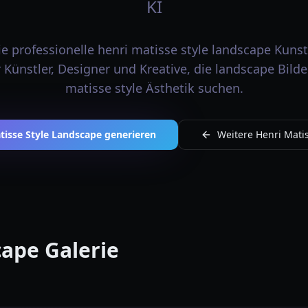
KI
e professionelle henri matisse style landscape Kunst
r Künstler, Designer und Kreative, die landscape Bilde
matisse style Ästhetik suchen.
tisse Style Landscape generieren
Weitere Henri Matiss
cape Galerie