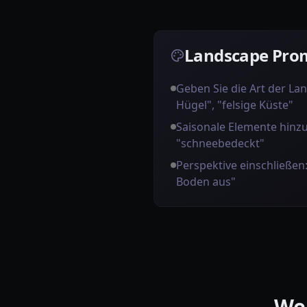
Landscape Prom
Geben Sie die Art der Lan
Hügel", "felsige Küste"
Saisonale Elemente hinz
"schneebedeckt"
Perspektive einschließen
Boden aus"
Wei