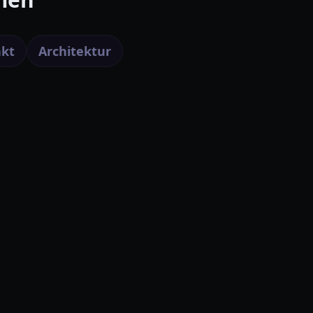
akt
Architektur