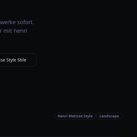
werke sofort.
r mit henri
e Style Stile
Henri Matisse Style
Landscape