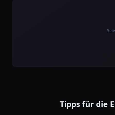
Seie
Tipps für die 