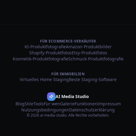
FÜR ECOMMERCE-VERKÄUFER
KI-Produktfotografie
Amazon-Produktbilder
Shopify-Produktfotos
Etsy-Produktfotos
Kosmetik-Produktfotografie
Schmuck-Produktfotografie
FÜR IMMOBILIEN
Virtuelles Home Staging
Beste Staging-Software
AI Media Studio
Blog
Stile
Tools
Für wen
Galerie
Funktionen
Impressum
Nutzungsbedingungen
Datenschutzerklärung
© 2026 ai-media-studio. Alle Rechte vorbehalten.