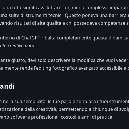
 una foto significava lottare con menu complessi, imparare a 
na suite di strumenti tecnici. Questo poneva una barriera r
rvando risultati di alta qualità a chi possedeva competenze s
l'interno di ChatGPT ribalta completamente questa dinamica.
ento creativo puro
.
lsante giusto, devi solo descrivere la modifica che vuoi vede
nalmente rende l'editing fotografico avanzato accessibile a
mandi
le nella sua semplicità: le tue parole sono ora i tuoi strum
tizzazione della creatività, permettendo a chiunque di svo
no software professionali costosi e anni di pratica.