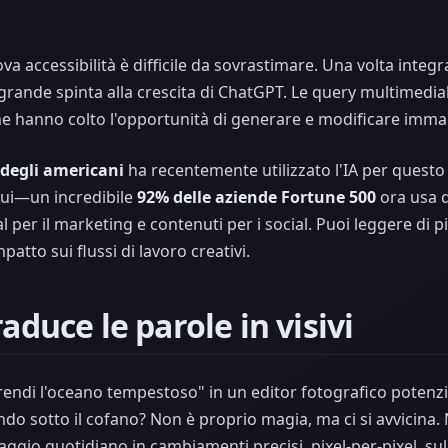
a accessibilità è difficile da sovrastimare. Una volta integr
grande spinta alla crescita di ChatGPT. Le query multimedia
e hanno colto l'opportunità di generare e modificare immag
 degli americani
ha recentemente utilizzato l'IA per questo t
dui—un incredibile
92% delle aziende Fortune 500
ora usa q
 per il marketing e contenuti per i social. Puoi leggere di p
patto sui flussi di lavoro creativi.
aduce le parole in visivi
"rendi l'oceano tempestoso" in un editor fotografico potenz
o sotto il cofano? Non è proprio magia, ma ci si avvicina. N
aggio quotidiano in cambiamenti precisi, pixel-per-pixel, su