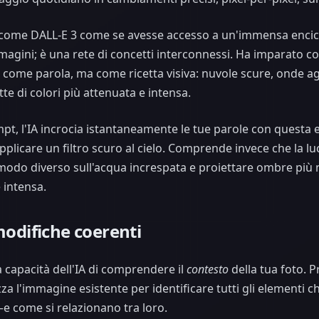
come DALL-E 3 come se avesse accesso a un'immensa encicl
magini; è una rete di concetti interconnessi. Ha imparato co
come parola, ma come ricetta visiva: nuvole scure, onde agi
e di colori più attenuata e intensa.
t, l'IA incrocia istantaneamente le tue parole con questa e
d applicare un filtro scuro al cielo. Comprende invece che la 
 modo diverso sull'acqua increspata e proiettare ombre più 
e intensa.
modifiche coerenti
a capacità dell'IA di comprendere il
contesto
della tua foto. 
zza l'immagine esistente per identificare tutti gli elementi c
e come si relazionano tra loro.