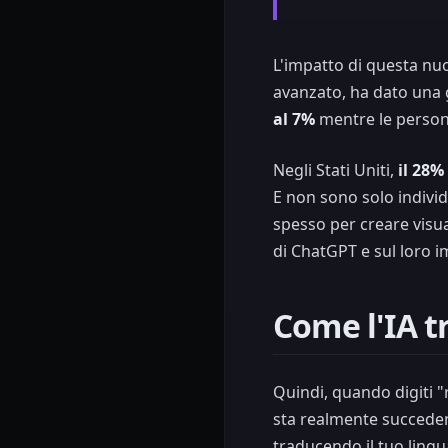
L'impatto di questa nuov
avanzato, ha dato una 
al 7%
mentre le person
Negli Stati Uniti,
il 28%
E non sono solo indivi
spesso per creare visual
di ChatGPT e sul loro im
Come l'IA tr
Quindi, quando digiti 
sta realmente succedend
traducendo il tuo lingu