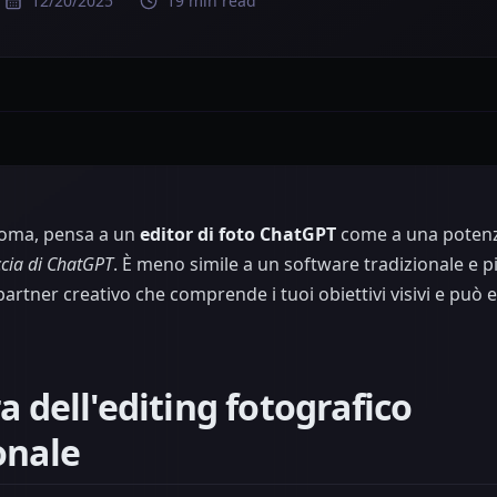
12/20/2025
19 min read
noma, pensa a un
editor di foto ChatGPT
come a una potenza
ccia di ChatGPT
. È meno simile a un software tradizionale e 
rtner creativo che comprende i tuoi obiettivi visivi e può e
a dell'editing fotografico
onale