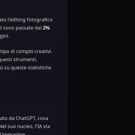
ato l'editing fotografico
li sono passate dal
2%
ini.
ipo di compiti creativi.
uesti strumenti,
iù su queste statistiche
iato da ChatGPT, cosa
el suo nucleo, l'IA sta
ll'immagine.