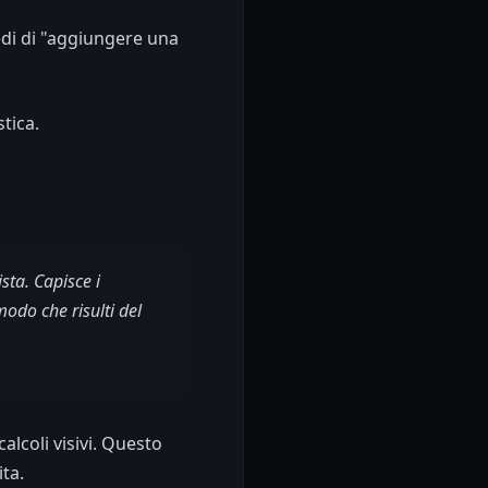
iedi di "aggiungere una
stica.
sta. Capisce i
odo che risulti del
lcoli visivi. Questo
ta.