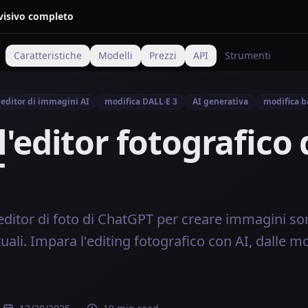
 visivo completo
Caratteristiche
Modelli
Prezzi
API
Strumenti
editor di immagini AI
modifica DALL·E 3
AI generativa
modifica b
l'editor fotografico 
T
editor di foto di ChatGPT per creare immagini s
ali. Impara l'editing fotografico con AI, dalle mo