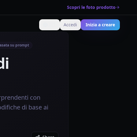
Scopri le foto prodotto
🇮🇹
Accedi
Inizia a creare
Cambia lingua
asata su prompt
di
orprendenti con
difiche di base ai