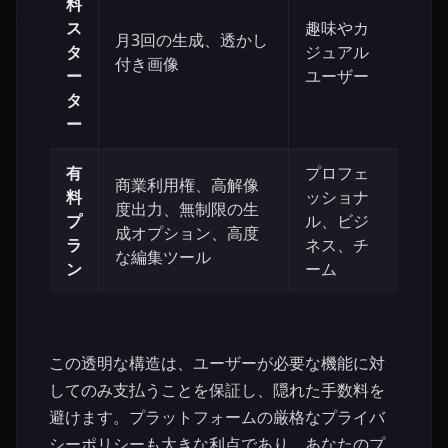
料
ス
趣味やカ
月3回の生成、透かし
タ
ジュアル
付き画像
ー
ユーザー
タ
ー
有
プロフェ
商業利用権、高解像
料
ッショナ
度出力、無制限の生
プ
ル、ビジ
成オプション、高度
ラ
ネス、チ
な編集ツール
ン
ーム
この透明な構造は、ユーザーが必要な機能に対
してのみ支払うことを保証し、隠れた手数料を
避けます。プラットフォームの厳格なプライバ
シーポリシーも大きな利点であり、あなたのプ