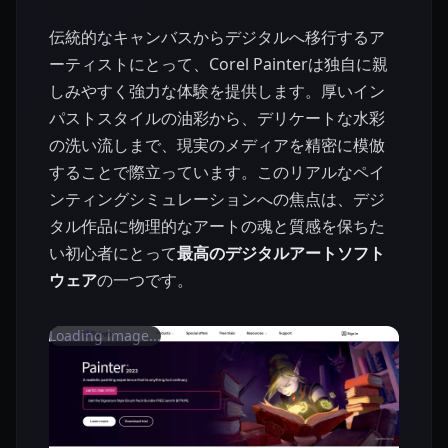
伝統的なキャンバスからデジタルへ移行するア
ーティストにとって、Corel Painterは独自に親
しみやすく強力な体験を提供します。厚いイン
パストスタイルの油彩から、デリケートな水彩
の洗い流しまで、現実のメディアを精密に模倣
することで際立っています。このリアルなペイ
ンティングシミュレーションへの焦点は、デジ
タル作品に物理的なアートの魂と質感を保ちた
い初心者にとって
最高のデジタルアートソフト
ウェア
の一つです。
Loading image...