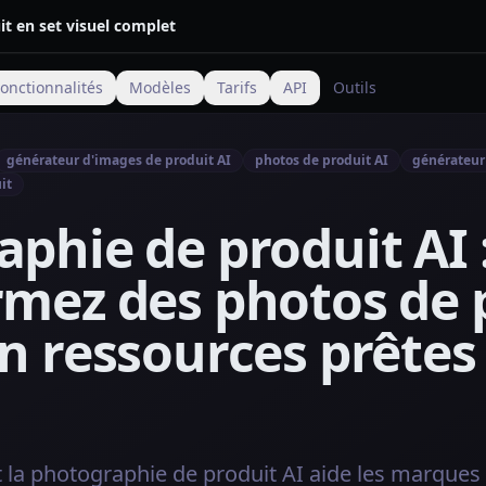
t en set visuel complet
onctionnalités
Modèles
Tarifs
API
Outils
générateur d'images de produit AI
photos de produit AI
générateur
it
phie de produit AI 
rmez des photos de 
n ressources prêtes 
a photographie de produit AI aide les marques