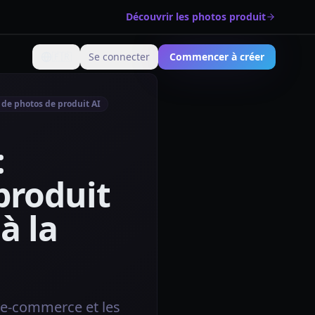
Découvrir les photos produit
🇫🇷
Se connecter
Commencer à créer
Changer de langue
 de photos de produit AI
:
produit
à la
 e‑commerce et les